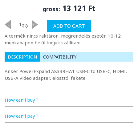
13 121 Ft
gross:
-
+
qty
ADD TO CART
A termék nincs raktáron, megrendelés esetén 10-12
munkanapon belül tudjuk szállítani.
DESCRIPTION
COMPATIBILITY
Anker PowerExpand A8339HA1 USB-C to USB-C, HDMI,
USB-A video adapter, elosztó, fekete
How can i buy ?
How can i pay ?