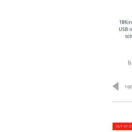
18Kin
USB in
tö
b
-
qt
OUT OF S