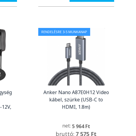
RENDELÉSRE 3-5 MUNKANAP
egység
Anker Nano A87E0H12 Video
kábel, szürke (USB-C to
-12V,
HDMI, 1.8m)
net:
5 964 Ft
bruttó:
7 575 Ft