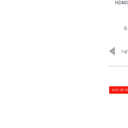
HDMI,
b
-
qt
OUT OF S