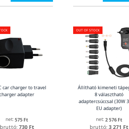
TOCK
OUT OF STOCK
 car charger to travel
Állítható kimeneti táp
charger adapter
8 választható
adaptercsúccsal (30W 3
EU adapter)
net:
net:
575 Ft
2 576 Ft
bruttó:
730 Ft
bruttó:
3 271 Ft