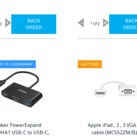
BACK
BAC
+
-
+
y
qty
ORDER
ORDE
RE 10-12 MUNKANAP
LAST PIECE
nker PowerExpand
Apple iPad , 2 , 3 VG
HA1 USB-C to USB-C,
cable (MC552ZM/B