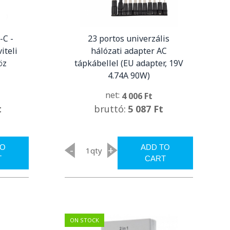
-C -
23 portos univerzális
iteli
hálózati adapter AC
öz
tápkábellel (EU adapter, 19V
4.74A 90W)
net:
4 006 Ft
t
bruttó:
5 087 Ft
TO
ADD TO
-
+
qty
T
CART
ON STOCK