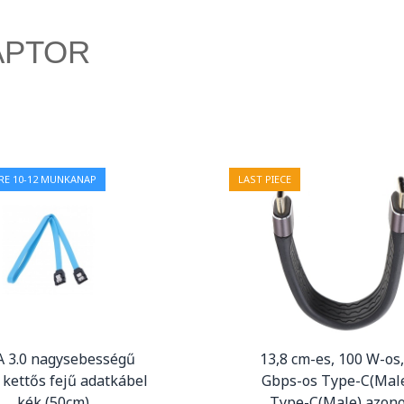
APTOR
RE 10-12 MUNKANAP
LAST PIECE
A 3.0 nagysebességű
13,8 cm-es, 100 W-os,
 kettős fejű adatkábel
Gbps-os Type-C(Male
kék (50cm)
Type-C(Male) azon