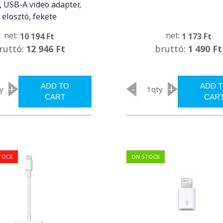
 USB-A video adapter,
elosztó, fekete
net:
net:
10 194 Ft
1 173 Ft
ruttó:
12 946 Ft
bruttó:
1 490 Ft
ADD TO
ADD 
+
-
+
y
qty
CART
CAR
TOCK
ON STOCK