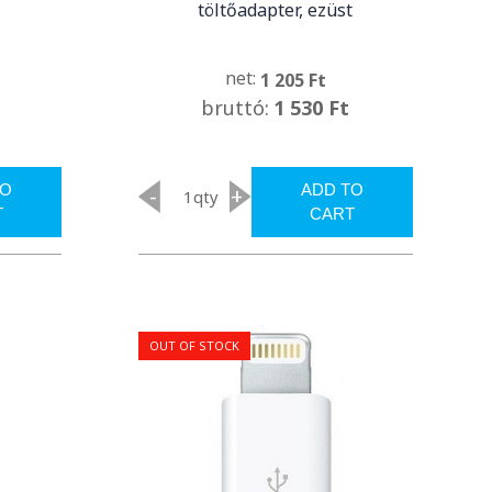
töltőadapter, ezüst
net:
1 205 Ft
bruttó:
1 530 Ft
TO
ADD TO
-
+
qty
T
CART
OUT OF STOCK