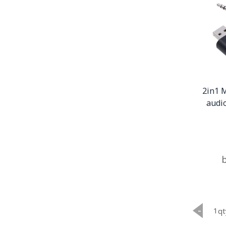
2in1 
audi
-
qt