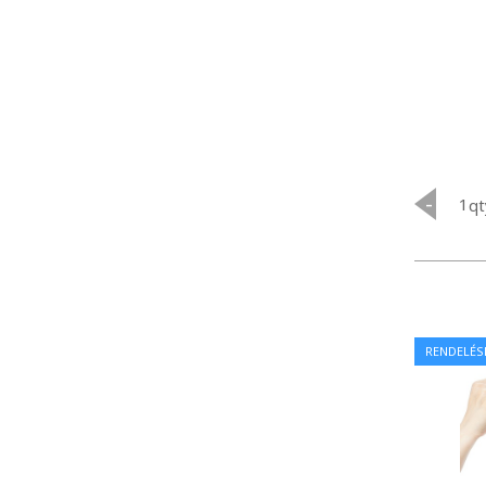
-
qt
RENDELÉS