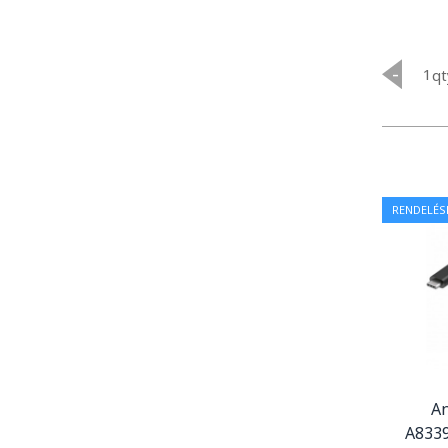
-
qt
RENDELÉS
A
A8339