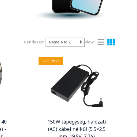
Rendezés:
View:
LAST PIECE
 40
150W tápegység, hálózati
) -
(AC) kábel nélkül (5.5×2.5
os
mm, 19.5V, 7.7A)