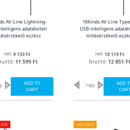
ds AV-Line Lightning-
18Kinds AV-Line Type
telligens adatátviteli
USB intelligens adatátv
ltésérzékelő eszköz
töltésérzékelő eszk
net:
net:
9 133 Ft
10 119 Ft
ruttó:
11 599 Ft
bruttó:
12 851 F
ADD TO
ADD 
+
-
+
y
qty
CART
CAR
TOCK
LAST PIECE