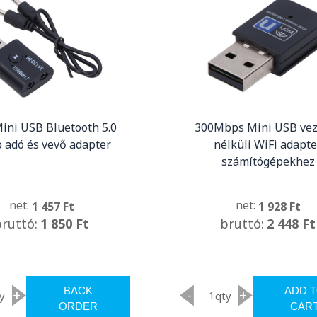
Mini USB Bluetooth 5.0
300Mbps Mini USB vez
o adó és vevő adapter
nélküli WiFi adapte
számítógépekhez
net:
net:
1 457 Ft
1 928 Ft
bruttó:
1 850 Ft
bruttó:
2 448 Ft
BACK
ADD 
+
-
+
y
qty
ORDER
CAR