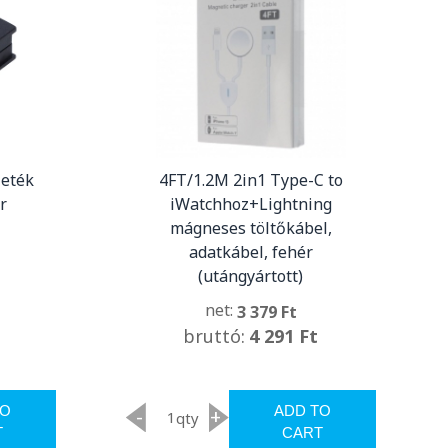
eték
4FT/1.2M 2in1 Type-C to
r
iWatchhoz+Lightning
mágneses töltőkábel,
adatkábel, fehér
(utángyártott)
net:
3 379 Ft
bruttó:
4 291 Ft
TO
ADD TO
-
+
qty
T
CART