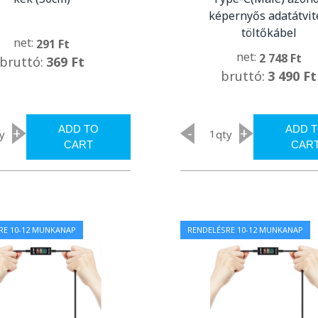
képernyős adatátvit
töltőkábel
net:
291 Ft
net:
2 748 Ft
bruttó:
369 Ft
bruttó:
3 490 Ft
ADD TO
ADD 
+
-
+
y
qty
CART
CAR
RE 10-12 MUNKANAP
RENDELÉSRE 10-12 MUNKANAP