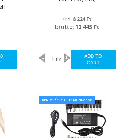
eli
net:
8 224 Ft
bruttó:
10 445 Ft
TO
ADD TO
-
+
qty
T
CART
RENDELÉSRE 10-12 MUNKANAP