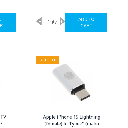
K
ADD TO
-
+
qty
R
CART
LAST PIECE
A TV
Apple iPhone 15 Lightning
)*
(female) to Type-C (male)