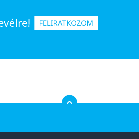
evélre!
FELIRATKOZOM