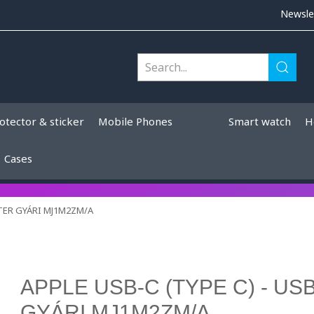
Newsle
otector & sticker
Mobile Phones
Smart watch
H
Cases
PTER GYÁRI MJ1M2ZM/A
APPLE USB-C (TYPE C) - US
GYÁRI MJ1M2ZM/A