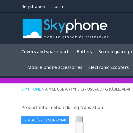
Registration
Login
Covers and spare parts
Battery
Screen guard pr
Mobile phone accessories
Electronic Scooters
SKYPHONE
>
APPLE USB-C (TYPE C) - USB-A OTG KÁBEL, ADA
Product information during translation
RENDELÉSRE 3 MUNKANAP