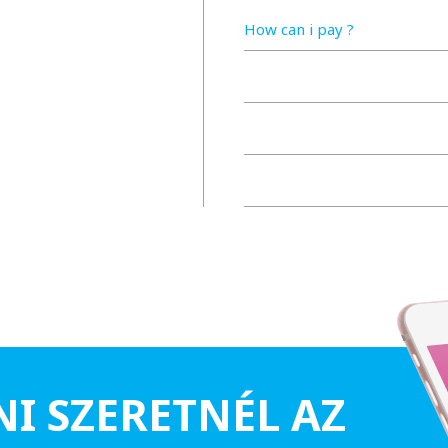
How can i pay ?
NI SZERETNÉL AZ