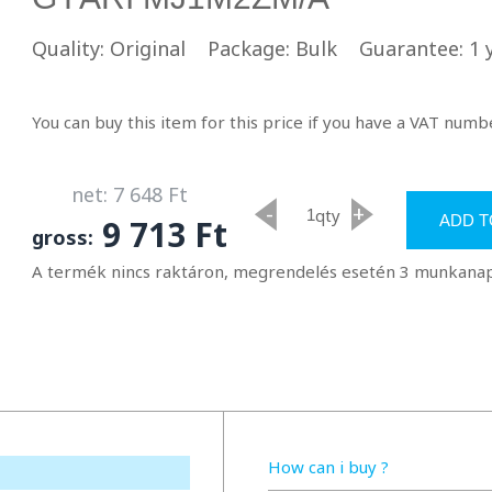
Quality: Original
Package: Bulk
Guarantee: 1 
You can buy this item for this price if you have a VAT numbe
net: 7 648 Ft
-
+
qty
ADD T
9 713 Ft
gross:
A termék nincs raktáron, megrendelés esetén 3 munkanapon
How can i buy ?