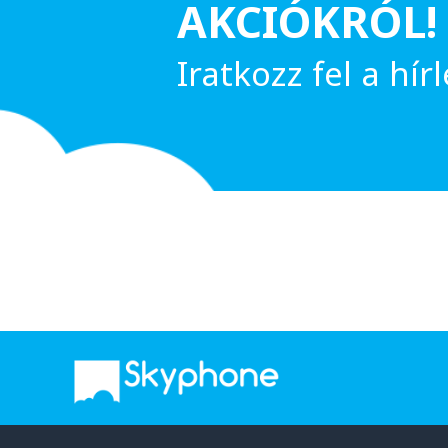
AKCIÓKRÓL!
Iratkozz fel a hírl