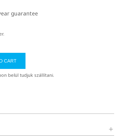
year guarantee
r.
O CART
 belül tudjuk szállítani.