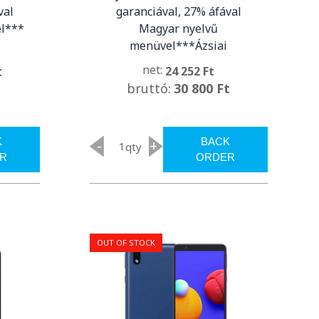
val
garanciával, 27% áfával
l***
Magyar nyelvű
menüvel***Ázsiai
net:
t
24 252 Ft
bruttó:
30 800 Ft
K
BACK
-
+
qty
R
ORDER
OUT OF STOCK