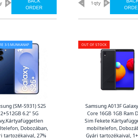
BACK
BAC
+
-
+
y
qty
ORDER
ORDE
RE 3-5 MUNKANAP
OUT OF STOCK
sung (SM-S931) S25
Samsung A013F Galaxy
12+512GB 6.2" 5G
Core 16GB 1GB Ram 
vy,Kártyafüggetlen
Sim Fekete Kártyafügg
ltelefon, Dobozában,
mobiltelefon, Dobozá
i tartozékaival, 27%
Gyári tartozékaival, 1