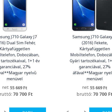
sung J710 Galaxy J7
Samsung J710 Galaxy
16) Dual Sim Fehér,
(2016) Fekete,
Kártyafüggetlen
Kártyafüggetlen
ltelefon, Dobozában,
Mobiltelefon, Dobozá
 tartozékaival, 1+1 év
Gyári tartozékaival, 1
garanciával, 27%
garanciával, 27%
val**Magyar nyelvű
áfával**Magyar nye
menüvel
menüvel
net:
net:
55 669 Ft
55 669 Ft
ruttó:
70 700 Ft
bruttó:
70 700 F