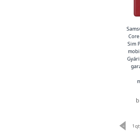
Samsu
Core
Sim P
mobi
Gyári
gar
m
b
-
qt