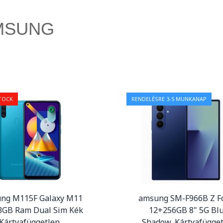
MSUNG
TOCK
RENDELÉSRE 3-5 MUNKANAP
ng M115F Galaxy M11
amsung SM-F966B Z Fo
3GB Ram Dual Sim Kék
12+256GB 8" 5G Bl
Kártyafüggetlen
Shadow, Kártyafügge