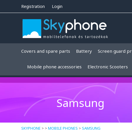
Registration
Login
Covers and spare parts
Battery
Screen guard pr
Mobile phone accessories
Electronic Scooters
Samsung
SKYPHONE
> >
MOBILE PHONES
>
SAMSUNG