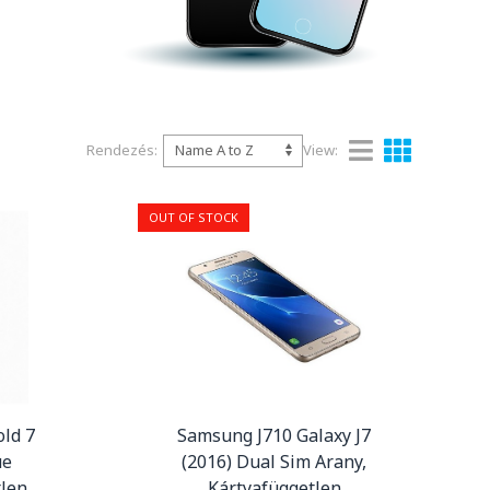
Rendezés:
View:
OUT OF STOCK
ld 7
Samsung J710 Galaxy J7
ue
(2016) Dual Sim Arany,
tlen
Kártyafüggetlen