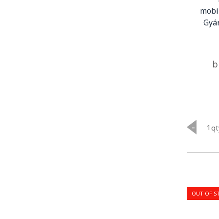
mobi
Gyár
b
-
qt
OUT OF S