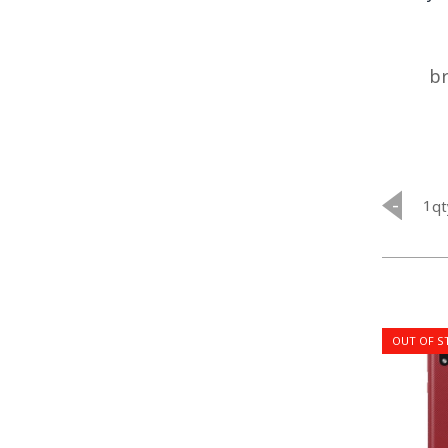
br
-
qt
OUT OF S