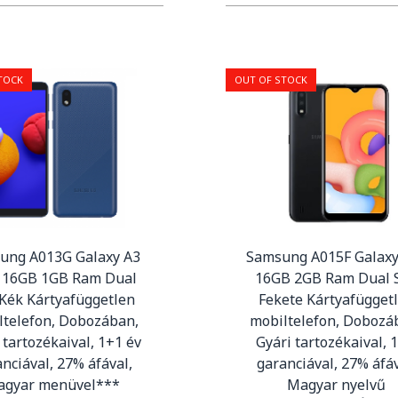
TOCK
OUT OF STOCK
ung A013G Galaxy A3
Samsung A015F Galaxy
 16GB 1GB Ram Dual
16GB 2GB Ram Dual 
Kék Kártyafüggetlen
Fekete Kártyafügget
ltelefon, Dobozában,
mobiltelefon, Dobozá
 tartozékaival, 1+1 év
Gyári tartozékaival, 1
nciával, 27% áfával,
garanciával, 27% áfáv
agyar menüvel***
Magyar nyelvű