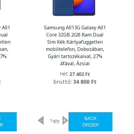
 A01
Samsung A013G Galaxy A01
Dual
Core 32GB 2GB Ram Dual
etlen
Sim Kék Kártyafüggetlen
ban,
mobiltelefon, Dobozában,
27%
Gyári tartozékaival, 27%
áfával, Ázsiai
net:
27 402 Ft
t
bruttó:
34 800 Ft
K
BACK
-
+
qty
R
ORDER