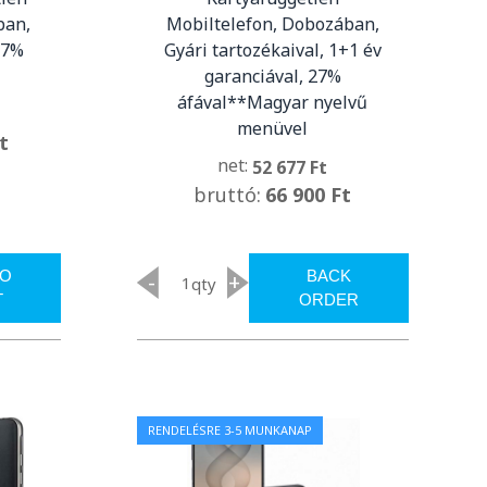
ban,
Mobiltelefon, Dobozában,
27%
Gyári tartozékaival, 1+1 év
garanciával, 27%
áfával**Magyar nyelvű
menüvel
t
net:
52 677 Ft
bruttó:
66 900 Ft
TO
BACK
-
+
qty
T
ORDER
RENDELÉSRE 3-5 MUNKANAP