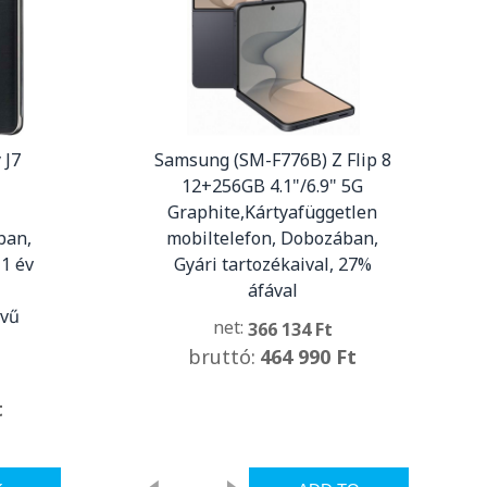
 J7
Samsung (SM-F776B) Z Flip 8
12+256GB 4.1"/6.9" 5G
Graphite,Kártyafüggetlen
ban,
mobiltelefon, Dobozában,
+1 év
Gyári tartozékaival, 27%
áfával
lvű
net:
366 134 Ft
bruttó:
464 990 Ft
t