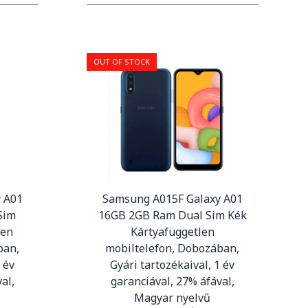
OUT OF STOCK
 A01
Samsung A015F Galaxy A01
Sim
16GB 2GB Ram Dual Sim Kék
len
Kártyafüggetlen
ban,
mobiltelefon, Dobozában,
 év
Gyári tartozékaival, 1 év
al,
garanciával, 27% áfával,
Magyar nyelvű