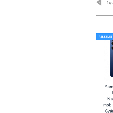
-
qt
RENDELÉS
Sam
Na
mobi
Gyár