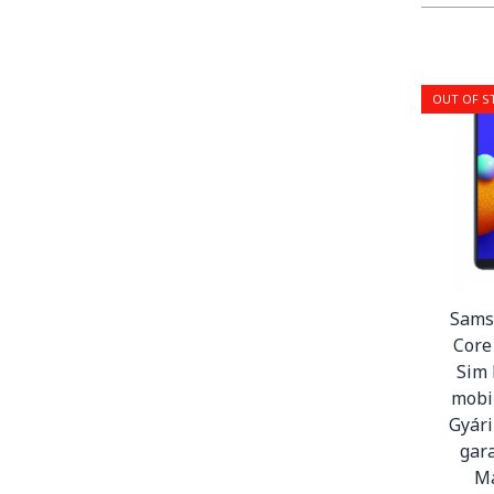
OUT OF S
Sams
Core
Sim 
mobi
Gyári
gara
M