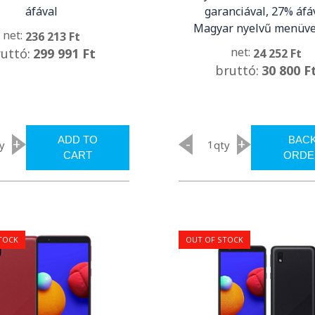
áfával
garanciával, 27% áfá
Magyar nyelvű menüve
net:
236 213 Ft
net:
uttó:
299 991 Ft
24 252 Ft
bruttó:
30 800 F
ADD TO
BAC
+
-
+
y
qty
CART
ORDE
TOCK
OUT OF STOCK