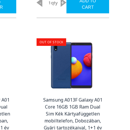
K
ADD TO
-
+
qty
R
CART
OUT OF STOCK
 A01
Samsung A013F Galaxy A01
Dual
Core 16GB 1GB Ram Dual
etlen
Sim Kék Kártyafüggetlen
ban,
mobiltelefon, Dobozában,
+1 év
Gyári tartozékaival, 1+1 év