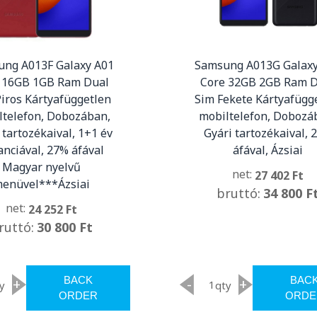
ng A013F Galaxy A01
Samsung A013G Galaxy
 16GB 1GB Ram Dual
Core 32GB 2GB Ram 
iros Kártyafüggetlen
Sim Fekete Kártyafügg
ltelefon, Dobozában,
mobiltelefon, Dobozá
 tartozékaival, 1+1 év
Gyári tartozékaival, 
anciával, 27% áfával
áfával, Ázsiai
Magyar nyelvű
net:
27 402 Ft
enüvel***Ázsiai
bruttó:
34 800 F
net:
24 252 Ft
ruttó:
30 800 Ft
BACK
BAC
+
-
+
y
qty
ORDER
ORDE