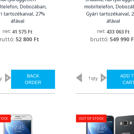
ltelefon, Dobozában,
mobiltelefon, Dobozá
i tartozékaival, 27%
Gyári tartozékaival, 
áfával
áfával
net:
net:
41 575 Ft
433 063 Ft
ruttó:
52 800 Ft
bruttó:
549 990 F
BACK
ADD 
+
-
+
y
qty
ORDER
CAR
TOCK
OUT OF STOCK