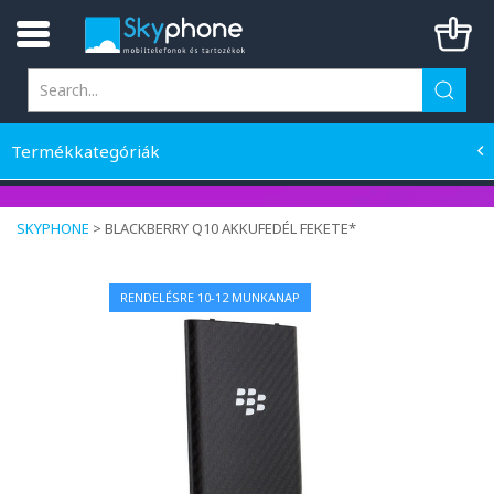
Termékkategóriák
SKYPHONE
>
BLACKBERRY Q10 AKKUFEDÉL FEKETE*
RENDELÉSRE 10-12 MUNKANAP