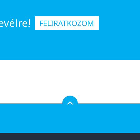
evélre!
FELIRATKOZOM