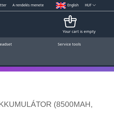
tter
A rendelés menete
English
HUF
Your cart is empty
eadset
Service tools
KKUMULÁTOR (8500MAH,