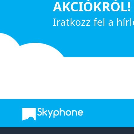
AKCIÓKRÓL!
Iratkozz fel a hírl