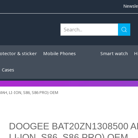
Newsle
otector & sticker
Mobile Phones
Smart watch
H
Cases
, LI-ION, S86, S86 PRO) OEM
DOOGEE BAT20ZN1308500 A
LI-ION, S86, S86 PRO) OEM