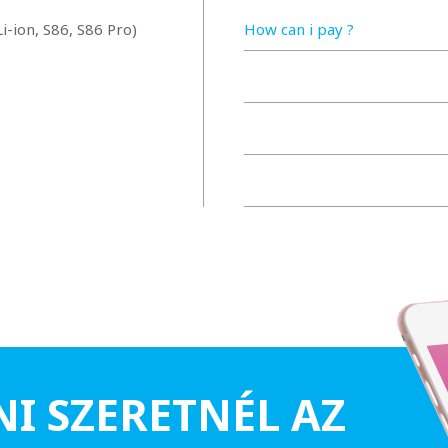
ion, S86, S86 Pro)
How can i pay ?
NI SZERETNÉL AZ