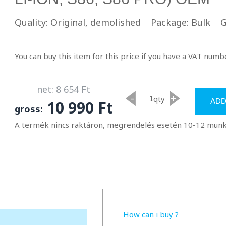
Quality: Original, demolished
Package: Bulk
G
You can buy this item for this price if you have a VAT numbe
net: 8 654 Ft
-
+
qty
ADD
10 990 Ft
gross:
A termék nincs raktáron, megrendelés esetén 10-12 munkan
How can i buy ?