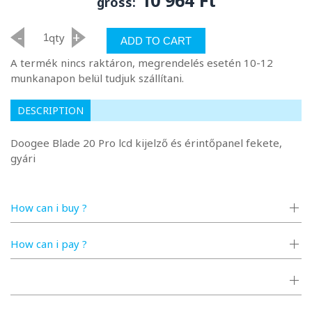
gross:
-
+
qty
ADD TO CART
A termék nincs raktáron, megrendelés esetén 10-12
munkanapon belül tudjuk szállítani.
DESCRIPTION
Doogee Blade 20 Pro lcd kijelző és érintőpanel fekete,
gyári
How can i buy ?
How can i pay ?