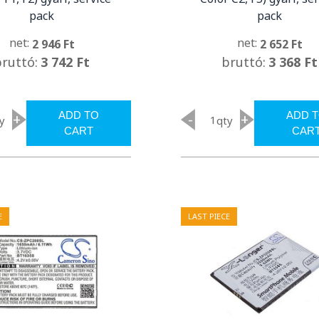
pack
pack
net:
net:
2 946 Ft
2 652 Ft
bruttó:
3 742 Ft
bruttó:
3 368 Ft
ADD TO
ADD 
+
-
+
y
qty
CART
CAR
E
LAST PIECE